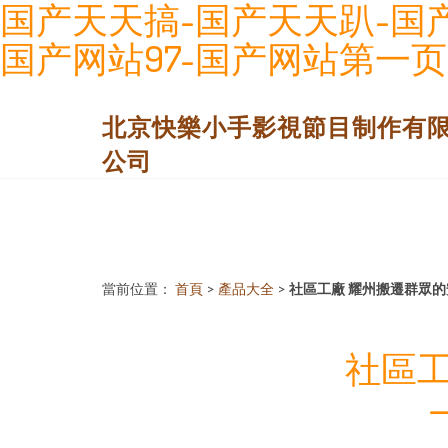
国产天天搞-国产天天趴-国产
国产网站97-国产网站第一
北京快樂小手影視節目制作有
公司
當前位置：
首頁
>
產品大全
>
社區工廠 耀州搬遷群眾
社區工