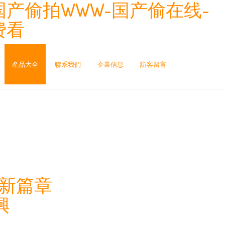
国产偷拍WWW-国产偷在线-
费看
產品大全
聯系我們
企業信息
訪客留言
業新篇章
興